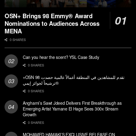
OSN+ Brings 98 Emmy® Award
Nominations to Audiences Across
MENA
0 SHARES
Can you hear the scent? YSL Case Study
0 SHARES
+OSN تقدم للمشاهدين في المنطقة أعمالاً عالمية حصدت 98
ترشيحاً لجوائز إيمي®
0 SHARES
Anghami’s Sawt Jdeed Delivers First Breakthrough as
Emerging Artist Yamane El Hage Sees 300x Stream
Growth
0 SHARES
MOHAMED HAMAKI’S EXCLUSIVE RELEASE ON