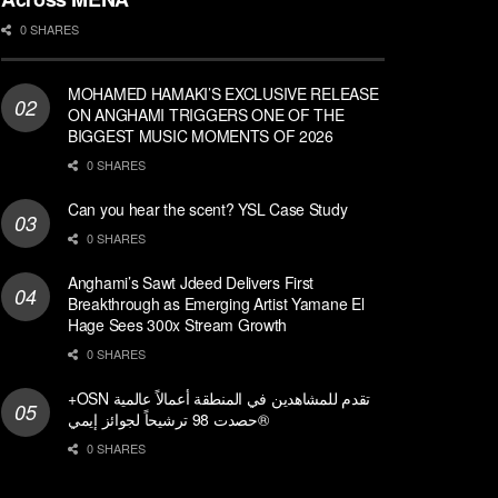
0 SHARES
MOHAMED HAMAKI’S EXCLUSIVE RELEASE
ON ANGHAMI TRIGGERS ONE OF THE
BIGGEST MUSIC MOMENTS OF 2026
0 SHARES
Can you hear the scent? YSL Case Study
0 SHARES
Anghami’s Sawt Jdeed Delivers First
Breakthrough as Emerging Artist Yamane El
Hage Sees 300x Stream Growth
0 SHARES
+OSN تقدم للمشاهدين في المنطقة أعمالاً عالمية
حصدت 98 ترشيحاً لجوائز إيمي®
0 SHARES