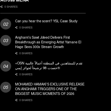
0 SHARES
Can you hear the scent? YSL Case Study
0 SHARES
Anghami’s Sawt Jdeed Delivers First
Breakthrough as Emerging Artist Yamane El
Hage Sees 300x Stream Growth
0 SHARES
+OSN تقدم للمشاهدين في المنطقة أعمالاً عالمية
حصدت 98 ترشيحاً لجوائز إيمي®
0 SHARES
MOHAMED HAMAKI’S EXCLUSIVE RELEASE
ON ANGHAMI TRIGGERS ONE OF THE
BIGGEST MUSIC MOMENTS OF 2026
0 SHARES