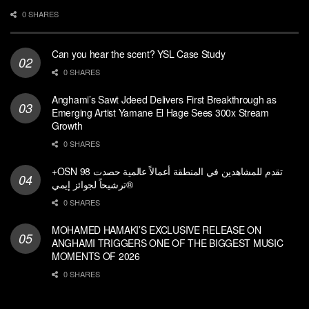
0 SHARES
Can you hear the scent? YSL Case Study
0 SHARES
Anghami’s Sawt Jdeed Delivers First Breakthrough as
Emerging Artist Yamane El Hage Sees 300x Stream
Growth
0 SHARES
+OSN تقدم للمشاهدين في المنطقة أعمالاً عالمية حصدت 98
ترشيحاً لجوائز إيمي®
0 SHARES
MOHAMED HAMAKI’S EXCLUSIVE RELEASE ON
ANGHAMI TRIGGERS ONE OF THE BIGGEST MUSIC
MOMENTS OF 2026
0 SHARES