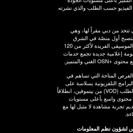
الفيديو حسب الطلب والذي نشرته
مي مؤخراً اتفاقية اندماج رائدة مع +OSN التي تتخذ من دبي مقراً لها، وهي
لتصبح أول منصّة في الشرق
الأوسط وشمال أفريقيا توفر مكتبة متكاملة من الأفلام والموسيقى الفريدة لأكثر من 120
مة إعلامية جديدة تجمع خدمات
لغني والمتميز.
د الفرص المتاحة التي تساهم في
ا محتوى +OSN من الأفلام والبرامج التلفزيونية بسلاسة على
منصتها. وقد اختارت أنغامي مشفر خدمة الفيديو حسب الطلب (VOD) من بيتموفين، انطلاقاً
ر محتوى واسع بأعلى مستويات
 تجربة مشاهدة لا مثيل لها مع
اءة.
س لشؤون نظم المعلومات