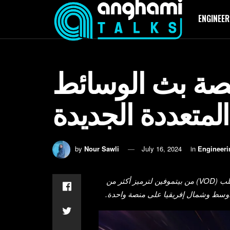
ENGINEER
منصة بث الوسائط
المتعددة الجديدة
by
Nour Sawli
July 16, 2024
in
Engineeri
بعد اندماجها مع+OSN ، اختارت أنغامي مشفر الفيديو حسب الطلب (VOD) من بيتموفين لترميز أكثر من