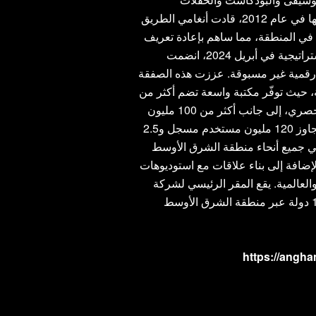
الموسيقية الحية والخدمات الصوتية الحصرية والمزيد. منذ إطلاقها في عام 2012، قادت أنغامي الطريق
في المنطقة، مما ساهم بإعادة تعريف
المشهدين الترفيهي والموسيقي في العالم العربي. في خطوة استراتيجية في أبريل 2024، انضمت
وة ترفيه رقمية غير مسبوقة. عززت هذه الصفقة
 حيث توفّر مكتبة واسعة تضم أكثر من
18,000 ساعة من المحتوى المرئي بما في ذلك محتوى HBO الحصري، إلى جانب أكثر من 100 مليون
أغنية وفقرات بودكاست عربية وأجنبية. مع قاعدة مستخدمين تتجاوز 120 مليون مستخدم مسجل و2.5
اكات مع 47 شركة اتصالات في جميع أنحاء منطقة الشرق الأوسط
إضافة إلى بناء علاقات مع استوديوهات
 والعالمية. يقع المقر الرئيسي لشركة
أنغامي في أبوظبي، الإمارات العربية المتحدة، وهي تنشط في 16 دولة عبر منطقة الشرق الأوسط
https://angh