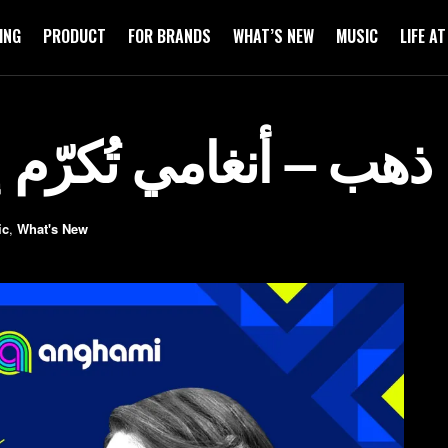
ING
PRODUCT
FOR BRANDS
WHAT’S NEW
MUSIC
LIFE A
هب – أنغامي تُكرّم إرث
ic
,
What's New