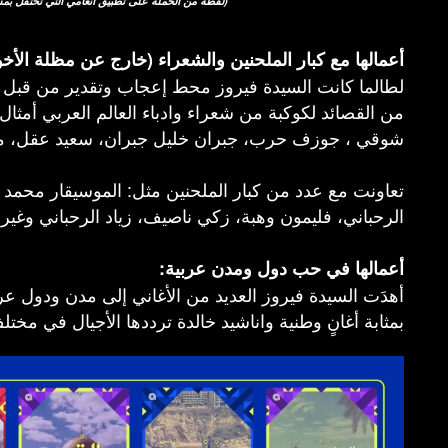
التي تحتفل بمسيرة فيروز الفنية)
(لقطة من الحملة
على تطبيق أنغامي
أعمالها مع كبار الملحنين والشعراء (خارج عن مظلة الأخ
لطالما كانت السيدة فيروز محط إعجاب وتقدير من قبل كب
من القصائد لكوكبة من شعراء وادباء العالم العربي أمثال: 
شوقي ، جوزف حرب، جبران خليل جبران، سعيد عقل، مي
تعاونت مع عدد من كبار الملحنين مثل: الموسيقار محمد 
الرحباني، فليمون وهبة، زكي ناصيف، زياد الرحباني وغير
أعمالها في حب دول ومدن عربية:
أهدَت السيدة فيروز العديد من الأغاني إلى مدن ودول عرب
بمثابة أغانٍ وطنية واناشيد خالدة ترددها الأجيال في مختلف