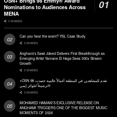
OSN+ Brings 98 Emmy® Award
Nominations to Audiences Across
MENA
0 SHARES
Can you hear the scent? YSL Case Study
0 SHARES
Anghami’s Sawt Jdeed Delivers First Breakthrough as
Emerging Artist Yamane El Hage Sees 300x Stream
Growth
0 SHARES
+OSN تقدم للمشاهدين في المنطقة أعمالاً عالمية حصدت 98
ترشيحاً لجوائز إيمي®
0 SHARES
MOHAMED HAMAKI’S EXCLUSIVE RELEASE ON
ANGHAMI TRIGGERS ONE OF THE BIGGEST MUSIC
MOMENTS OF 2026