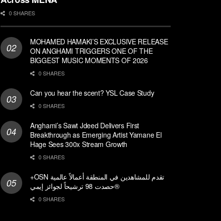
0 SHARES
MOHAMED HAMAKI’S EXCLUSIVE RELEASE
ON ANGHAMI TRIGGERS ONE OF THE
BIGGEST MUSIC MOMENTS OF 2026
0 SHARES
Can you hear the scent? YSL Case Study
0 SHARES
Anghami’s Sawt Jdeed Delivers First
Breakthrough as Emerging Artist Yamane El
Hage Sees 300x Stream Growth
0 SHARES
+OSN تقدم للمشاهدين في المنطقة أعمالاً عالمية
حصدت 98 ترشيحاً لجوائز إيمي®
0 SHARES