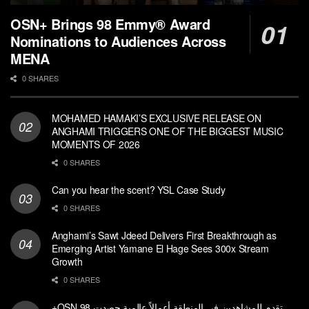
OSN+ Brings 98 Emmy® Award
Nominations to Audiences Across
MENA
0 SHARES
MOHAMED HAMAKI’S EXCLUSIVE RELEASE ON
ANGHAMI TRIGGERS ONE OF THE BIGGEST MUSIC
MOMENTS OF 2026
0 SHARES
Can you hear the scent? YSL Case Study
0 SHARES
Anghami’s Sawt Jdeed Delivers First Breakthrough as
Emerging Artist Yamane El Hage Sees 300x Stream
Growth
0 SHARES
+OSN تقدم للمشاهدين في المنطقة أعمالاً عالمية حصدت 98