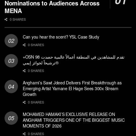
Nominations to Audiences Across
MENA
0 SHARES
Can you hear the scent? YSL Case Study
0 SHARES
+OSN تقدم للمشاهدين في المنطقة أعمالاً عالمية حصدت 98
ترشيحاً لجوائز إيمي®
0 SHARES
Anghami’s Sawt Jdeed Delivers First Breakthrough as
Emerging Artist Yamane El Hage Sees 300x Stream
Growth
0 SHARES
MOHAMED HAMAKI’S EXCLUSIVE RELEASE ON
ANGHAMI TRIGGERS ONE OF THE BIGGEST MUSIC
MOMENTS OF 2026
0 SHARES