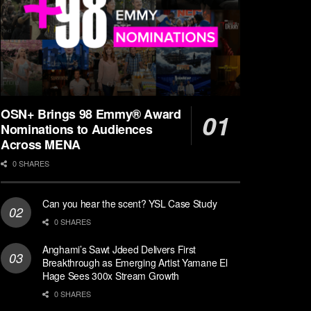
OSN+ Brings 98 Emmy® Award
Nominations to Audiences
Across MENA
0 SHARES
Can you hear the scent? YSL Case Study
0 SHARES
Anghami’s Sawt Jdeed Delivers First
Breakthrough as Emerging Artist Yamane El
Hage Sees 300x Stream Growth
0 SHARES