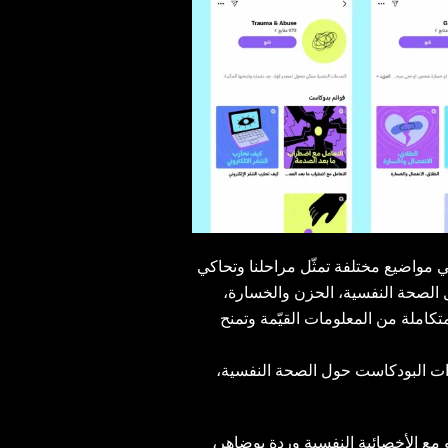
ي مواضيع مختلفة تمثّل مراحلنا وتحاكي
الصحة النفسية، الحزن والخسارة،
كاملة من المعلومات القيّمة وتمنح
ت البودكاست حول الصحة النفسية،
،على اللايڤ راديو مع الأخصائية النفسية وردة بوضاهر Sukoon Talks خلال شهر مايو، أطلقت أنغامي