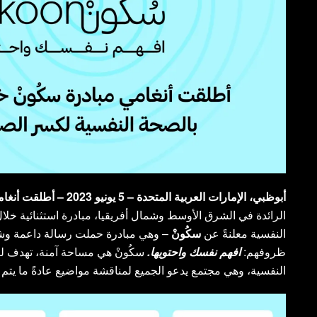
أبوظبي، الإمارات العربية المتحدة – 5 يونيو 2023 – أطلقت أنغامي،
الرائدة في الشرق الأوسط وشمال أفريقيا، مبادرة استثنائية خلا
النفسية معلنةً عن
سكُونْ
– وهي مبادرة حملت رسالة داعمة وشامل
ظروفهم:
افهم نفسك واحتويها.
سكُونْ هي مساحة آمنة، تهدف لت
النفسية، وهي مجتمع يدعو الجميع لمناقشة مواضيع عادةً ما يتم ت