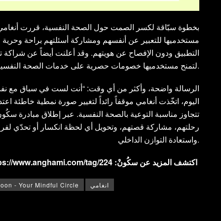
بخطوة سبّاقة لكسر الصمت حول الصحة النفسية، قررت أنغامي أ
مستخدميها للتعبير عن أنفسهم ومشاركة أسئلتهم براحة وحرية م
التطبيق ودون الإفصاح عن هويتهم. وقد أعلنت أيضاً عن شراكة ت
لتمنح مستخدميها خصومات حصرية على خدمات الصحة النفسية.
الرسالة واضحة، وأكثر من أي وقت: “أنت لست في سباق مع نف
اليوم، اتخّذت أنغامي موقفاً رائداً لتغيير صورة نمطية خاطئة اع
تتجاوز مناسبة التوعية بالصحة النفسية. عبر إطلاق مبادرة سكُو
رحلتهم، مشاركة قصتهم، وتحويل أي لحظة انكسار أو تحدّي لف
واستعادة التوازن الداخلي.
:اكتشف المزيد عن سكُونْ
ps://www.anghami.com/tag/224
انغامي
oon - Your Mindful Circle