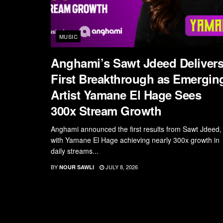
MUSIC
Anghami’s Sawt Jdeed Deliver
First Breakthrough as Emergin
Artist Yamane El Hage Sees
300x Stream Growth
Anghami announced the first results from Sawt Jdeed,
with Yamane El Hage achieving nearly 300x growth in
daily streams...
BY
JULY 8, 2026
NOUR SAWLI