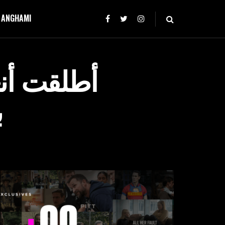
T ANGHAMI
أطلقت أنغ
ب