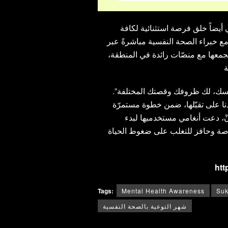
يضاً خلق فرصة استثنائية لكافة
ع خبراء الصحة النفسية مباشرةً عبر
جمعها مع منصّات رائدة في المنطقة،
سك، لك ظروفك وقصتك المختلفة”.
تدنا على تقبّلها، ضمن خطوة مستمرّة
نْ، دعت أنغامي مستخدميها لبدء
رصة وحافز للتغلب على ضغوط الحياة
htt
Tags:
Mental Health Awareness
Suk
شهر التوعية بالصحة النفسية