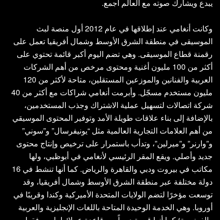
يبدع ويشارك صوته مع العالم أجمع.
وكانت أنغامي عند إطلاقها في عام 2012 أول منصة لبث
الموسيقى في منطقة الشرق الأوسط وشمال أفريقيا تعمل على
رقمنة قطاع الموسيقى. وهي تضم اليوم أكبر قائمة تحتوي على
أكثر من 100 مليون أغنية ومحتوى مرخص من أهم الشركات
العربية والفنانين والموزعين المستقلين، متاحة لأكثر من 120
مليون مستخدم مسجّل. وأبرمت أنغامي شراكات مع أكثر من 40
شركة اتصالات لتسهيل عملية الاشتراك وجذب المستخدمين،
بالإضافة إلى بناء علاقات طويلة الأمد وتوفير المحتوى الموسيقي
من أهم العلامات التجارية العالمية مثل “يونيفرسال” و”سوني”
و”وارنر” و”ميرلين”، وتدأب باستمرار على ترخيص وإنتاج محتوى
جديد وأصلي. ويقع المقر الرئيسي لأنغامي في أبوظبي، ولها
مكاتب في بيروت ودبي والقاهرة والرياض. كما أنها تنشط في 16
دولة مختلفة عبر منطقة الشرق الأوسط وشمال أفريقيا، وقد
توسعت مؤخرًا لتضم الولايات المتحدة الأميركية وكندا وقريبًا في
أوروبا. وهي الخدمة الوحيدة المتاحة باللغات الإنجليزية والعربية
والفرنسية؛ كما أنها قريبة دوماً من قاعدة عملائها، ليس فقط من