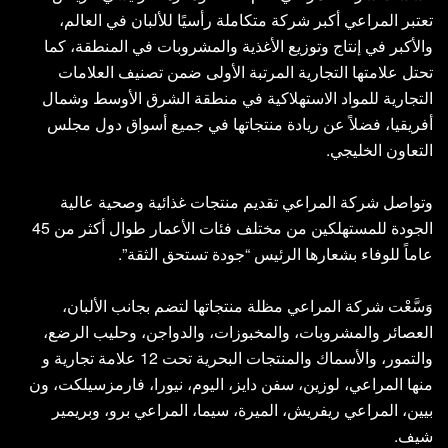
تعتبر المراعي أكبر شركة متكاملة رأسيًا للألبان في العالم،
والأكبر في إنتاج وتوزيع الأغذية والمشروبات في المنطقة، كما
تحتل علامتها التجارية المرتبة الأولى ضمن تصنيف العلامات
التجارية للمواد الاستهلاكية في منطقة الشرق الأوسط وشمال
أفريقيا، فضلاً عن ريادة منتجاتها في جميع أسواق دول مجلس
التعاون الخليجي.
وتواصل شركة المراعي تقديم منتجات غذائية وصحية عالية
الجودة للمستهلكين من مختلف فئات الأعمار طوال أكثر من 45
عاماً للوفاء بشعارها الرئيس “جودة تستحق الثقة”.
وَسَّعْت شركة المراعي مظلة منتجاتها لتضم بجانب الألبان،
العصائر والمشروبات، والمخبوزات، والدواجن، وحليب الرضع،
والتمور، والأسماك والمنتجات البحرية تحت 12 علامة تجارية و
منها المراعي، لوزين، سفن دايز، اليوم، نيورا، فارمزسيلكت، ون
بيين، المراعي ريفريش، الميرة، سيما، المراعي برو، وبريمير
شيف.